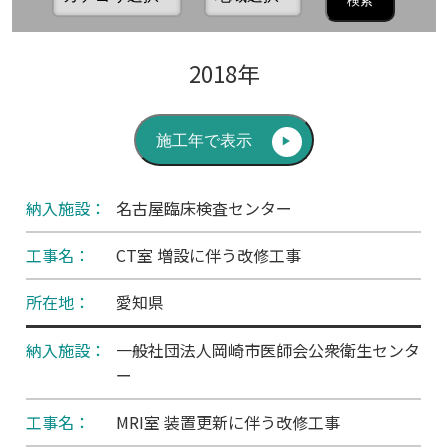
2018年
HOME
施工年で表示
名古屋臨床検査センター
レイテックのシールド工事
CT室 増設に伴う改修工事
放射線遮蔽工事
愛知県
一般社団法人岡崎市医師会公衆衛生センタ
電磁波シールド工事
ー
MRI室 装置更新に伴う改修工事
施工実績